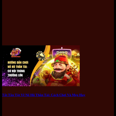
Tất Tần Tật Về Nổ Hũ Thần Tài: Cách Chơi Và Mẹo Hay