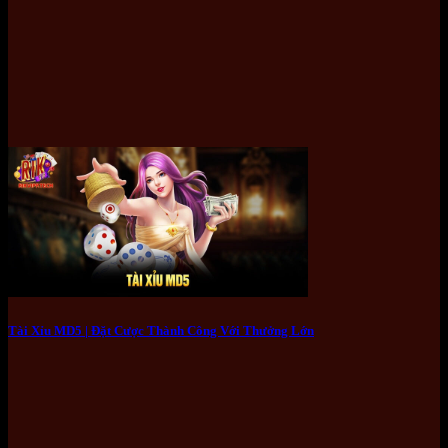
Tài Xỉu MD5 | Đặt Cược Thành Công Với Thưởng Lớn