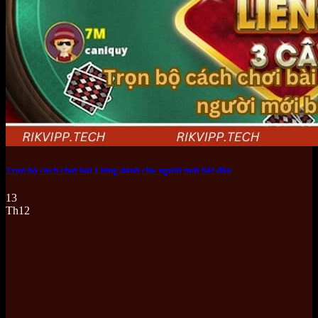
Trọn bộ cách chơi bài Liêng dành cho người mới bắt đầu
13
Th12