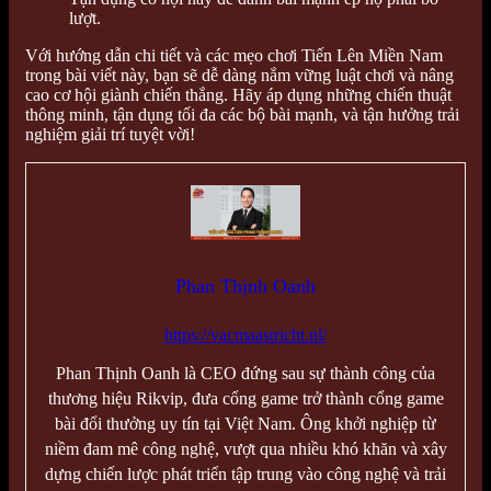
lượt.
Với hướng dẫn chi tiết và các mẹo chơi Tiến Lên Miền Nam
trong bài viết này, bạn sẽ dễ dàng nắm vững luật chơi và nâng
cao cơ hội giành chiến thắng. Hãy áp dụng những chiến thuật
thông minh, tận dụng tối đa các bộ bài mạnh, và tận hưởng trải
nghiệm giải trí tuyệt vời!
Phan Thịnh Oanh
https://vacmaastricht.nl/
Phan Thịnh Oanh là CEO đứng sau sự thành công của
thương hiệu Rikvip, đưa cổng game trở thành cổng game
bài đổi thưởng uy tín tại Việt Nam. Ông khởi nghiệp từ
niềm đam mê công nghệ, vượt qua nhiều khó khăn và xây
dựng chiến lược phát triển tập trung vào công nghệ và trải