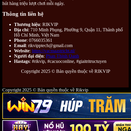
hút hàng triệu lượt chơi mỗi ngày.
Thông tin liên hệ
Thương hiệu
: RIKVIP
Địa chỉ
: 710 Minh Phụng, Phường 9, Quận 11, Thành phố
Hồ Chí Minh, Việt Nam
Phone
: 0766035361
Email
:
rikvipptech@gmail.com
Website
:
https://vacmaastricht.nl/
Người đại diện
:
Phan Thịnh Oanh
Hastags
: #rikvip, #cacuoconline, #giaitritructuyen
Copyright 2025 © Bản quyền thuộc về RIKVIP
Copyright 2025 © Bản quyền thuộc về Rikvip