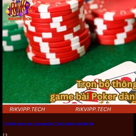
Trọn bộ thông tin về game bài Poker dành cho tân thủ
13